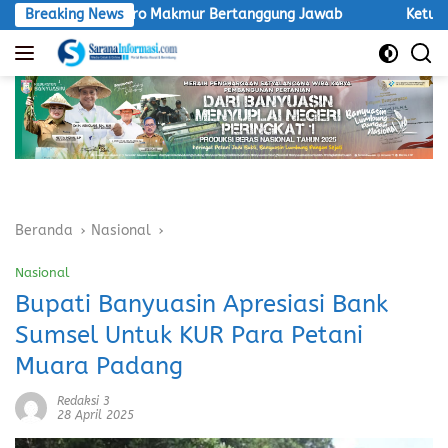
Langsung
Inti Agro Makmur Bertanggung Jawab
Breaking News
Ketua LSM Macan Des
ke
konten
Beranda
Nasional
Nasional
Bupati Banyuasin Apresiasi Bank
Sumsel Untuk KUR Para Petani
Muara Padang
Redaksi 3
28 April 2025