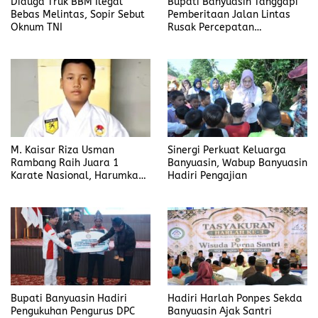
Diduga Truk BBM Ilegal
Bupati Banyuasin Tanggapi
Bebas Melintas, Sopir Sebut
Pemberitaan Jalan Lintas
Oknum TNI
Rusak Percepatan
Penanganan
M. Kaisar Riza Usman
Sinergi Perkuat Keluarga
Rambang Raih Juara 1
Banyuasin, Wabup Banyuasin
Karate Nasional, Harumkan
Hadiri Pengajian
Nama Prabumulih dan Desa
Lubuk Raman
Bupati Banyuasin Hadiri
Hadiri Harlah Ponpes Sekda
Pengukuhan Pengurus DPC
Banyuasin Ajak Santri