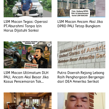
LSM Macan Tegas: Operasi
LSM Macan Ancam Aksi Jika
PT.Aburahmi Tanpa Izin
DPRD PALI Tetap Bungkam
Harus Dijatuhi Sanksi
LSM Macan Ultimatum DLH
Putra Daerah Rejang Lebong
PALI, Ancam Aksi Besar Jika
Raih Penghargaan Bergengsi
Kasus Pencemaran Tak
dari DEA Amerika Serikat
Dijelaskan