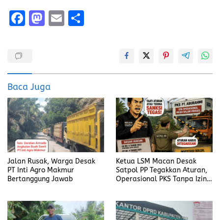
F
M
E
S
a
a
m
h
ce
st
ai
a
b
o
l
re
o
d
Baca Juga
o
o
k
n
Jalan Rusak, Warga Desak
Ketua LSM Macan Desak
PT Inti Agro Makmur
Satpol PP Tegakkan Aturan,
Bertanggung Jawab
Operasional PKS Tanpa Izin
Harus Disanksi