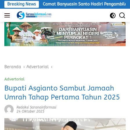
Langsung
Banyuasin Santo Hadiri Pengambilan Sumpah Antar Waktu PAW B
Breaking News
ke
konten
Beranda
Advertorial
Advertorial
Bupati Asgianto Sambut Jamaah
Umrah Tahap Pertama Tahun 2025
Redaksi Saranainformasi
24 Oktober 2025