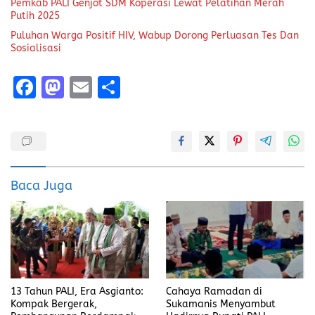
Pemkab PALI Genjot SDM Koperasi Lewat Pelatihan Merah
Putih 2025
Puluhan Warga Positif HIV, Wabup Dorong Perluasan Tes Dan
Sosialisasi
F
M
E
S
a
a
m
h
ce
st
ai
a
b
o
l
re
o
d
Baca Juga
o
o
k
n
13 Tahun PALI, Era Asgianto:
Cahaya Ramadan di
Kompak Bergerak,
Sukamanis Menyambut