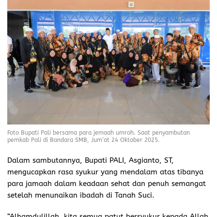
Foto Bupati Pali bersama para jemaah umroh. Saat penyambutan
pemkab Pali di Bandara SMB, Jum’at 24 Oktober 2025.
Dalam sambutannya, Bupati PALI, Asgianto, ST,
mengucapkan rasa syukur yang mendalam atas tibanya
para jamaah dalam keadaan sehat dan penuh semangat
setelah menunaikan ibadah di Tanah Suci.
“Alhamdulillah, kita semua patut bersyukur kepada Allah