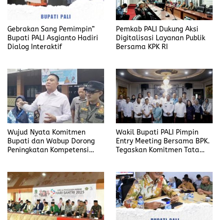
Gebrakan Sang Pemimpin”
Pemkab PALI Dukung Aksi
Bupati PALI Asgianto Hadiri
Digitalisasi Layanan Publik
Dialog Interaktif
Bersama KPK RI
Wujud Nyata Komitmen
Wakil Bupati PALI Pimpin
Bupati dan Wabup Dorong
Entry Meeting Bersama BPK.
Peningkatan Kompetensi
Tegaskan Komitmen Tata
Guru untuk SDM Unggul
Kelola Keuangan Bersih dan
Menuju Indonesia Emas
Transparan