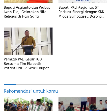
Bupati Asgianto dan Wabup
Bupati PALI Asgianto, ST
Iwan Tuaji Gelorakan Nilai
Perkuat Sinergi dengan SKK
Religius di Hari Santri
Migas Sumbagsel. Dorong
Optimalisasi Potensi Migas
untuk Kesejahteraan Rakyat
Pemkab PALI Gelar FGD
Bersama Tim Ekspedisi
Patriot UNDIP: Wakil Bupati
Iwan Tuaji Dorong Sinergi
Data dan Pembangunan
Berbasis Riset
Rekomendasi untuk kamu