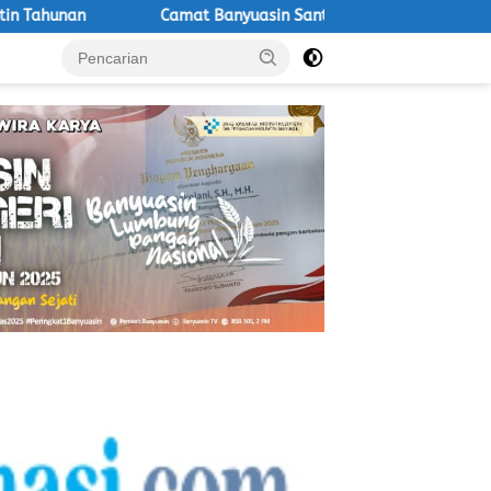
Camat Banyuasin Santo Hadiri Pengambilan Sumpah Antar Waktu