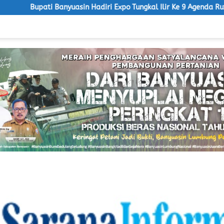
sin Hadiri Expo Tungkal Ilir Ke 9 Agenda Rutin Tahunan