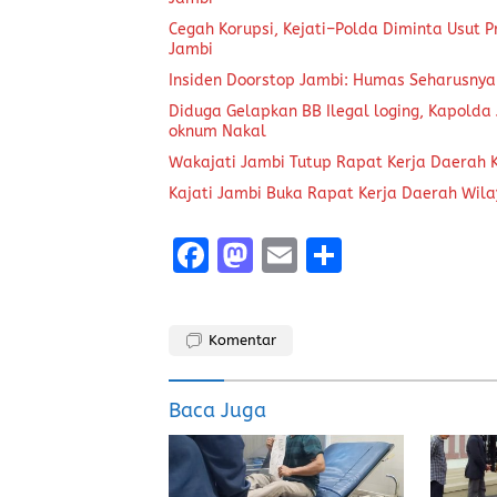
Cegah Korupsi, Kejati–Polda Diminta Usut P
Jambi
Insiden Doorstop Jambi: Humas Seharusnya
Diduga Gelapkan BB Ilegal loging, Kapolda
oknum Nakal
Wakajati Jambi Tutup Rapat Kerja Daerah K
Kajati Jambi Buka Rapat Kerja Daerah Wil
F
M
E
S
a
a
m
h
ce
st
ai
a
Komentar
b
o
l
re
o
d
Baca Juga
o
o
k
n