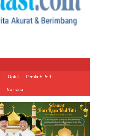
I
Opini
Pemkab Pali
Nasional