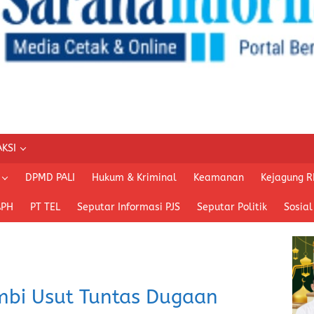
KSI
DPMD PALI
Hukum & Kriminal
Keamanan
Kejagung R
APH
PT TEL
Seputar Informasi PJS
Seputar Politik
Sosial
mbi Usut Tuntas Dugaan