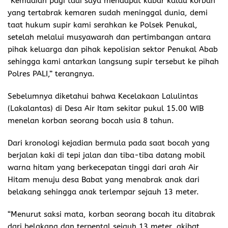
“Kemudian pagi tadi saya mendapat kabar kalau korban
yang tertabrak kemaren sudah meninggal dunia, demi
taat hukum supir kami serahkan ke Polsek Penukal,
setelah melalui musyawarah dan pertimbangan antara
pihak keluarga dan pihak kepolisian sektor Penukal Abab
sehingga kami antarkan langsung supir tersebut ke pihah
Polres PALI,” terangnya.
Sebelumnya diketahui bahwa Kecelakaan Lalulintas
(Lakalantas) di Desa Air Itam sekitar pukul 15.00 WIB
menelan korban seorang bocah usia 8 tahun.
Dari kronologi kejadian bermula pada saat bocah yang
berjalan kaki di tepi jalan dan tiba-tiba datang mobil
warna hitam yang berkecepatan tinggi dari arah Air
Hitam menuju desa Babat yang menabrak anak dari
belakang sehingga anak terlempar sejauh 13 meter.
“Menurut saksi mata, korban seorang bocah itu ditabrak
dari belakang dan terpental sejauh 13 meter, akibat