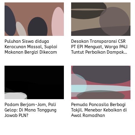
Padam Berjam-Jam, Pali
Pemuda Pancasila Berbagi
Gelap: Di Mana Tanggung
Takjil. Menebar Kebaikan di
Jawab PLN?
Awal Ramadhan