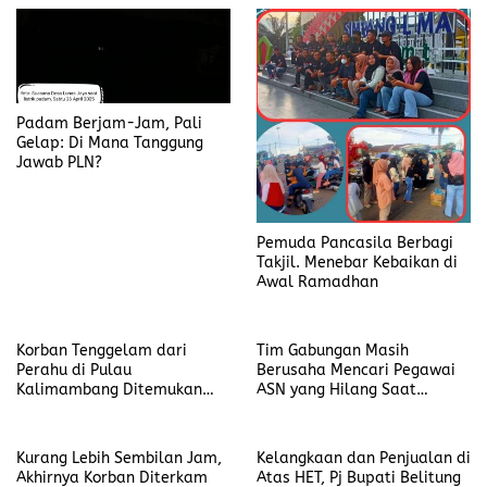
Padam Berjam-Jam, Pali
Gelap: Di Mana Tanggung
Jawab PLN?
Pemuda Pancasila Berbagi
Takjil. Menebar Kebaikan di
Awal Ramadhan
Korban Tenggelam dari
Tim Gabungan Masih
Perahu di Pulau
Berusaha Mencari Pegawai
Kalimambang Ditemukan
ASN yang Hilang Saat
Terdampar Tepi Pantai Aik
Melaut di Wilayah Pulau
Kisik Seliu
Kalimambang
Kurang Lebih Sembilan Jam,
Kelangkaan dan Penjualan di
Akhirnya Korban Diterkam
Atas HET, Pj Bupati Belitung