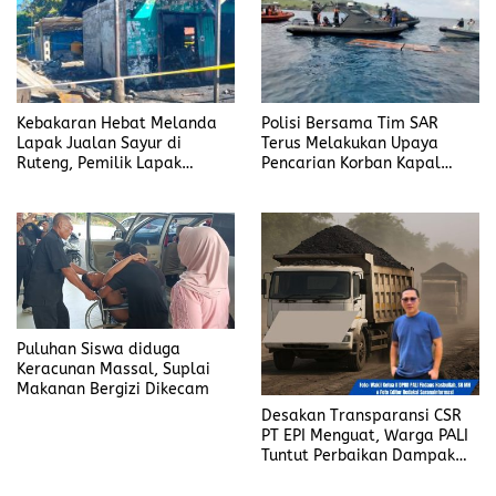
k
n
Kebakaran Hebat Melanda
Polisi Bersama Tim SAR
Lapak Jualan Sayur di
Terus Melakukan Upaya
Ruteng, Pemilik Lapak
Pencarian Korban Kapal
Hangus Terbakar
yang Tenggelam di Labuan
Bajo
Puluhan Siswa diduga
Keracunan Massal, Suplai
Makanan Bergizi Dikecam
Desakan Transparansi CSR
PT EPI Menguat, Warga PALI
Tuntut Perbaikan Dampak
Debu dan Kerusakan Jalan