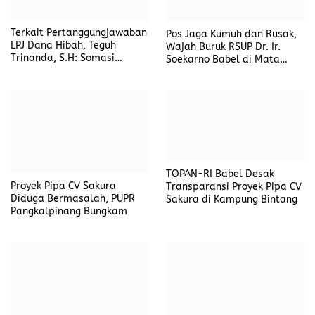
TOPAN-RI Babel Desak
Proyek Pipa CV Sakura
Transparansi Proyek Pipa CV
Diduga Bermasalah, PUPR
Sakura di Kampung Bintang
Pangkalpinang Bungkam
Minim dan Kurangnya
Wamenbud RI Beserta
Penerbangan Pesawat
Rombongan Laksanakan
Udara, Ketum Ormas
Kunjungan Kerja ke Pulau
Baretta Kritik Pimpinan
Belitung
Daerah
Alami Slip Ban Akibat Hujan