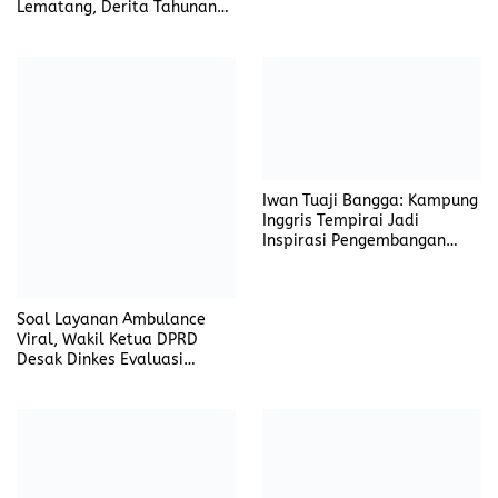
Soal Layanan Ambulance
Viral, Wakil Ketua DPRD
Desak Dinkes Evaluasi
Puskesmas Abab
Terkait Pertanggungjawaban
Pos Jaga Kumuh dan Rusak,
LPJ Dana Hibah, Teguh
Wajah Buruk RSUP Dr. Ir.
Trinanda, S.H: Somasi
Soekarno Babel di Mata
Diberikan Selama 3×24 Jam
Publik