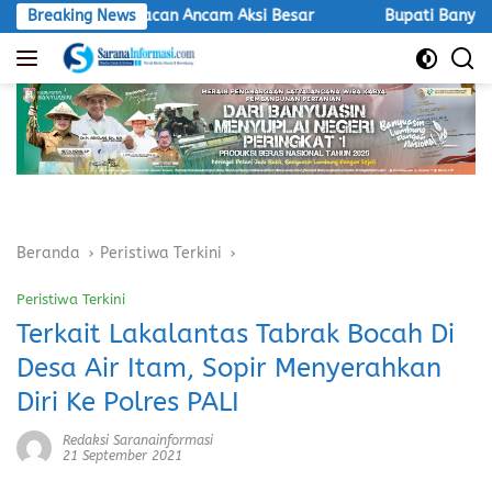
Langsung
ndak, LSM Macan Ancam Aksi Besar
Breaking News
Bupati Banyuasin Hadi
ke
konten
Beranda
Peristiwa Terkini
Peristiwa Terkini
Terkait Lakalantas Tabrak Bocah Di
Desa Air Itam, Sopir Menyerahkan
Diri Ke Polres PALI
Redaksi Saranainformasi
21 September 2021