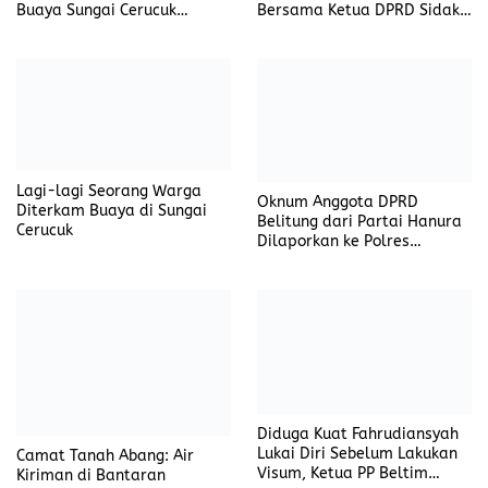
Buaya Sungai Cerucuk
Bersama Ketua DPRD Sidak
Berhasil di Evakuasi
Pangkalan Elpiji 3 Kg
Lagi-lagi Seorang Warga
Oknum Anggota DPRD
Diterkam Buaya di Sungai
Belitung dari Partai Hanura
Cerucuk
Dilaporkan ke Polres
Belitung, Dugaan Kasus
Penipuan dan Penggelapan
Camat Tanah Abang: Air
Diduga Kuat Fahrudiansyah
Kiriman di Bantaran
Lukai Diri Sebelum Lakukan
Lematang, Derita Tahunan
Visum, Ketua PP Beltim
Warga Bantaran Sungai
Angkat Bicara
Lematang
Iwan Tuaji Bangga: Kampung
Inggris Tempirai Jadi
Inspirasi Pengembangan
SDM PALI