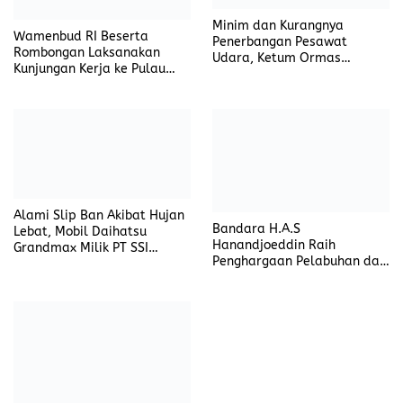
Bandara H.A.S
Lebat, Mobil Daihatsu
Hanandjoeddin Raih
Grandmax Milik PT SSI
Penghargaan Pelabuhan dan
Terbalik di Jalan Jendral
Bandar Udara Sehat
Sudirman
Gelap Gulita di Tanah Abang,
Listrik Mati, Warga Merana
Rekomendasi untuk kamu