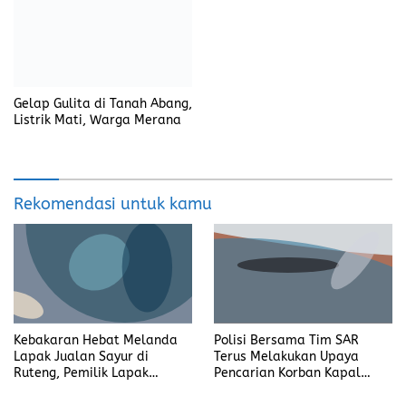
Kebakaran Hebat Melanda
Polisi Bersama Tim SAR
Lapak Jualan Sayur di
Terus Melakukan Upaya
Ruteng, Pemilik Lapak
Pencarian Korban Kapal
Hangus Terbakar
yang Tenggelam di Labuan
Bajo
Puluhan Siswa diduga
Desakan Transparansi CSR
Keracunan Massal, Suplai
PT EPI Menguat, Warga PALI
Makanan Bergizi Dikecam
Tuntut Perbaikan Dampak
Debu dan Kerusakan Jalan