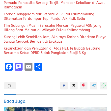
Pemuda Pancasila Berbagi Takjil. Menebar Kebaikan di Awal
Ramadhan
Korban Tenggelam dari Perahu di Pulau Kalimambang
Ditemukan Terdampar Tepi Pantai Aik Kisik Seliu
Tim Gabungan Masih Berusaha Mencari Pegawai ASN yang
Hilang Saat Melaut di Wilayah Pulau Kalimambang
Kurang Lebih Sembilan Jam, Akhirnya Korban Diterkam Buaya
Sungai Cerucuk Berhasil di Evakuasi
Kelangkaan dan Penjualan di Atas HET, Pj Bupati Belitung
Bersama Ketua DPRD Sidak Pangkalan Elpiji 3 Kg
F
M
E
S
a
a
m
h
ce
st
ai
a
b
o
l
re
o
d
Baca Juga
o
o