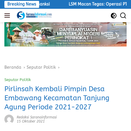
Langsung
 Harus Disanksi
Breaking News
LSM Macan Tegas: Operasi PT.Aburahmi Ta
ke
konten
Beranda
Seputar Politik
Seputar Politik
Pirlinsah Kembali Pimpin Desa
Embawang Kecamatan Tanjung
Agung Periode 2021-2027
Redaksi Saranainformasi
15 Oktober 2021