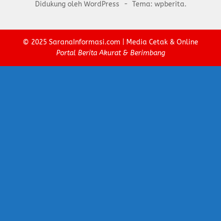
Didukung oleh WordPress
-
Tema: wpberita.
© 2025
SaranaInformasi.com
| Media Cetak & Online
Portal Berita Akurat & Berimbang