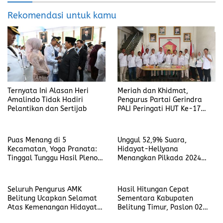
Rekomendasi untuk kamu
Meriah dan Khidmat,
Ternyata Ini Alasan Heri
Pengurus Partai Gerindra
Amalindo Tidak Hadiri
PALI Peringati HUT Ke-17
Pelantikan dan Sertijab
dengan Doa dan Syukuran
Puas Menang di 5
Unggul 52,9% Suara,
Kecamatan, Yoga Pranata:
Hidayat-Hellyana
Tinggal Tunggu Hasil Pleno
Menangkan Pilkada 2024
di Tingkat Provinsi Bangka
Calon Gubernur dan Wakil
Belitung
Gubernur Babel
Seluruh Pengurus AMK
Hasil Hitungan Cepat
Belitung Ucapkan Selamat
Sementara Kabupaten
Atas Kemenangan Hidayat
Belitung Timur, Paslon 02
Arsani dan Hellyana Menjadi
Unggul Sebanyak 65.77%