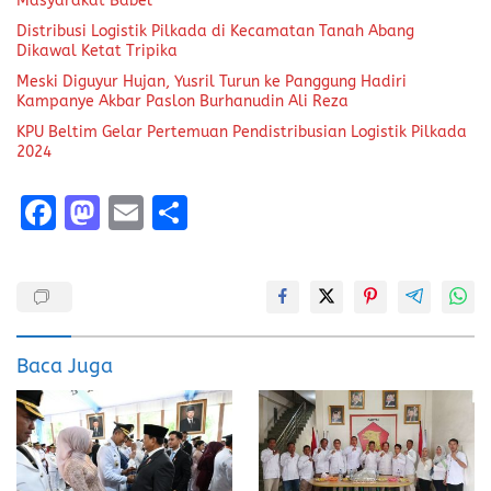
Masyarakat Babel
Distribusi Logistik Pilkada di Kecamatan Tanah Abang
Dikawal Ketat Tripika
Meski Diguyur Hujan, Yusril Turun ke Panggung Hadiri
Kampanye Akbar Paslon Burhanudin Ali Reza
KPU Beltim Gelar Pertemuan Pendistribusian Logistik Pilkada
2024
F
M
E
S
a
a
m
h
ce
st
ai
a
b
o
l
re
o
d
Baca Juga
o
o
k
n