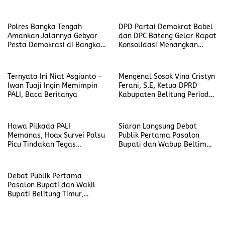
PALI
Polres Bangka Tengah
DPD Partai Demokrat Babel
Amankan Jalannya Gebyar
dan DPC Bateng Gelar Rapat
Pesta Demokrasi di Bangka
Konsolidasi Menangkan
Tengah
Paslon Nomor 01
Ternyata Ini Niat Asgianto –
Mengenal Sosok Vina Cristyn
Iwan Tuaji Ingin Memimpin
Ferani, S.E, Ketua DPRD
PALI, Baca Beritanya
Kabupaten Belitung Periode
2024-2029
Hawa Pilkada PALI
Siaran Langsung Debat
Memanas, Hoax Survei Palsu
Publik Pertama Pasalon
Picu Tindakan Tegas
Bupati dan Wabup Beltim
Bawaslu
Diskominfo Ditonton Ribuan
Orang
Debat Publik Pertama
Pasalon Bupati dan Wakil
Bupati Belitung Timur,
Kompak Saling Pelukan