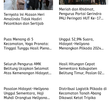
Meriah dan Khidmat,
Pengurus Partai Gerindra
Ternyata Ini Alasan Heri
PALI Peringati HUT Ke-17
Amalindo Tidak Hadiri
dengan Doa dan Syukuran
Pelantikan dan Sertijab
Puas Menang di 5
Unggul 52,9% Suara,
Kecamatan, Yoga Pranata:
Hidayat-Hellyana
Tinggal Tunggu Hasil Pleno
Menangkan Pilkada 2024
di Tingkat Provinsi Bangka
Calon Gubernur dan Wakil
Belitung
Gubernur Babel
Seluruh Pengurus AMK
Hasil Hitungan Cepat
Belitung Ucapkan Selamat
Sementara Kabupaten
Atas Kemenangan Hidayat
Belitung Timur, Paslon 02
Arsani dan Hellyana Menjadi
Unggul Sebanyak 65.77%
Gubernur dan Wakil
Gubernur Babel
Pasalon Hidayat-Hellyana
Distribusi Logistik Pilkada di
Unggul Sementara, Haji
Kecamatan Tanah Abang
Muhdi Orangtua Hellyana
Dikawal Ketat Tripika
Ucapkan Terima Kasih
Kepada Seluruh Masyarakat
Babel