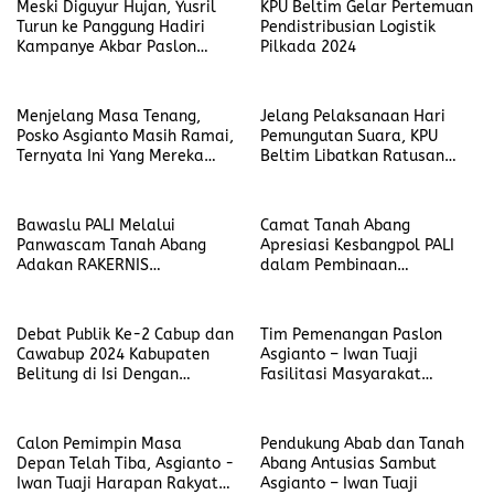
Meski Diguyur Hujan, Yusril
KPU Beltim Gelar Pertemuan
Turun ke Panggung Hadiri
Pendistribusian Logistik
Kampanye Akbar Paslon
Pilkada 2024
Burhanudin Ali Reza
Menjelang Masa Tenang,
Jelang Pelaksanaan Hari
Posko Asgianto Masih Ramai,
Pemungutan Suara, KPU
Ternyata Ini Yang Mereka
Beltim Libatkan Ratusan
Lakukan
Orang Saat Simulasi
Bawaslu PALI Melalui
Camat Tanah Abang
Panwascam Tanah Abang
Apresiasi Kesbangpol PALI
Adakan RAKERNIS
dalam Pembinaan
Memperkuat Pengawasan
Organisasi untuk Sukseskan
Pilkada 2024
Pilkada 2024
Debat Publik Ke-2 Cabup dan
Tim Pemenangan Paslon
Cawabup 2024 Kabupaten
Asgianto – Iwan Tuaji
Belitung di Isi Dengan
Fasilitasi Masyarakat
Pembacaan Visi dan Misi
Menyaksikan Debat Publik
Terakhir
Calon Pemimpin Masa
Pendukung Abab dan Tanah
Depan Telah Tiba, Asgianto -
Abang Antusias Sambut
Iwan Tuaji Harapan Rakyat
Asgianto – Iwan Tuaji