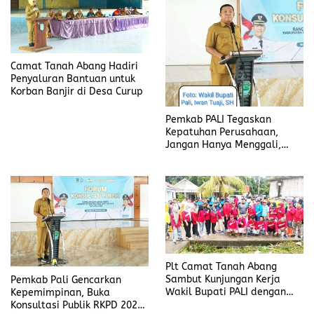
Camat Tanah Abang Hadiri
Penyaluran Bantuan untuk
Korban Banjir di Desa Curup
Pemkab PALI Tegaskan
Kepatuhan Perusahaan,
Jangan Hanya Menggali,
Tapi Juga Memberi Manfaat
untuk Masyarakat
Plt Camat Tanah Abang
Sambut Kunjungan Kerja
Pemkab Pali Gencarkan
Wakil Bupati PALI dengan
Kepemimpinan, Buka
Gotong Royong
Konsultasi Publik RKPD 2026