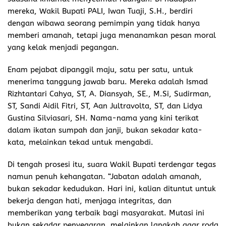
mereka, Wakil Bupati PALI, Iwan Tuaji, S.H., berdiri
dengan wibawa seorang pemimpin yang tidak hanya
memberi amanah, tetapi juga menanamkan pesan moral
yang kelak menjadi pegangan.
Enam pejabat dipanggil maju, satu per satu, untuk
menerima tanggung jawab baru. Mereka adalah Ismad
Rizhtantari Cahya, ST, A. Diansyah, SE., M.Si, Sudirman,
ST, Sandi Aidil Fitri, ST, Aan Jultravolta, ST, dan Lidya
Gustina Silviasari, SH. Nama-nama yang kini terikat
dalam ikatan sumpah dan janji, bukan sekadar kata-
kata, melainkan tekad untuk mengabdi.
Di tengah prosesi itu, suara Wakil Bupati terdengar tegas
namun penuh kehangatan. “Jabatan adalah amanah,
bukan sekadar kedudukan. Hari ini, kalian dituntut untuk
bekerja dengan hati, menjaga integritas, dan
memberikan yang terbaik bagi masyarakat. Mutasi ini
bukan sekadar penyegaran, melainkan langkah agar roda