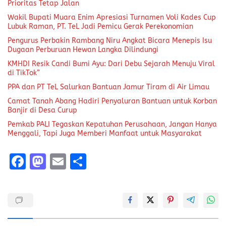
Prioritas Tetap Jalan
Wakil Bupati Muara Enim Apresiasi Turnamen Voli Kades Cup
Lubuk Raman, PT. TeL Jadi Pemicu Gerak Perekonomian
Pengurus Perbakin Rambang Niru Angkat Bicara Menepis Isu
Dugaan Perburuan Hewan Langka Dilindungi
KMHDI Resik Candi Bumi Ayu: Dari Debu Sejarah Menuju Viral
di TikTok”
PPA dan PT TeL Salurkan Bantuan Jamur Tiram di Air Limau
Camat Tanah Abang Hadiri Penyaluran Bantuan untuk Korban
Banjir di Desa Curup
Pemkab PALI Tegaskan Kepatuhan Perusahaan, Jangan Hanya
Menggali, Tapi Juga Memberi Manfaat untuk Masyarakat
F
M
E
S
a
a
m
h
ce
st
ai
a
b
o
l
re
o
d