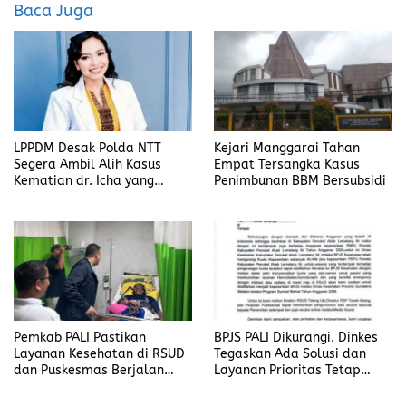
Baca Juga
o
o
k
n
LPPDM Desak Polda NTT
Kejari Manggarai Tahan
Segera Ambil Alih Kasus
Empat Tersangka Kasus
Kematian dr. Icha yang
Penimbunan BBM Bersubsidi
Diduga Diintimidasi Oleh
Oknum Anggota DPRD
Pemkab PALI Pastikan
BPJS PALI Dikurangi. Dinkes
Layanan Kesehatan di RSUD
Tegaskan Ada Solusi dan
dan Puskesmas Berjalan
Layanan Prioritas Tetap
Optimal
Jalan