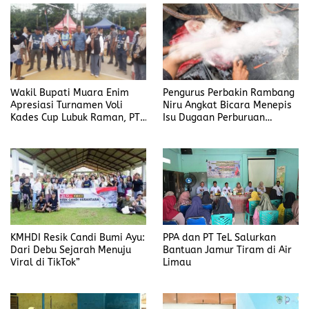
Wakil Bupati Muara Enim
Pengurus Perbakin Rambang
Apresiasi Turnamen Voli
Niru Angkat Bicara Menepis
Kades Cup Lubuk Raman, PT.
Isu Dugaan Perburuan
TeL Jadi Pemicu Gerak
Hewan Langka Dilindungi
Perekonomian
KMHDI Resik Candi Bumi Ayu:
PPA dan PT TeL Salurkan
Dari Debu Sejarah Menuju
Bantuan Jamur Tiram di Air
Viral di TikTok”
Limau