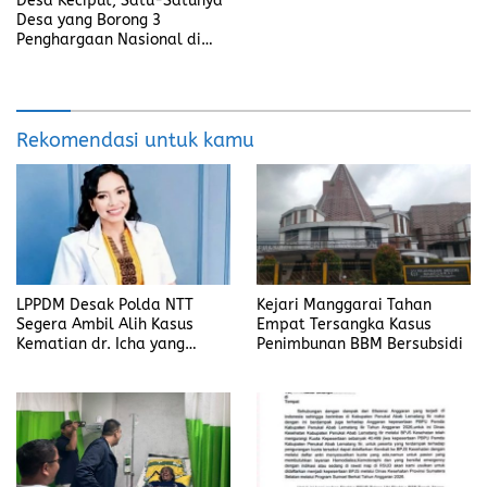
Desa Keciput, Satu-Satunya
Desa yang Borong 3
Penghargaan Nasional di
Hari Desa 2025
Rekomendasi untuk kamu
LPPDM Desak Polda NTT
Kejari Manggarai Tahan
Segera Ambil Alih Kasus
Empat Tersangka Kasus
Kematian dr. Icha yang
Penimbunan BBM Bersubsidi
Diduga Diintimidasi Oleh
Oknum Anggota DPRD