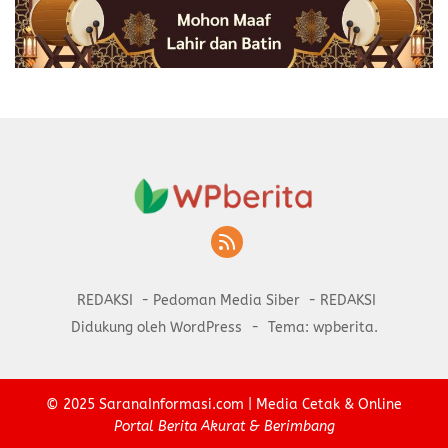
REDAKSI
Pedoman Media Siber
REDAKSI
Didukung oleh WordPress
-
Tema: wpberita.
© 2025
SaranaInformasi.com
| Media Cetak & Online
Portal Berita Akurat & Berimbang