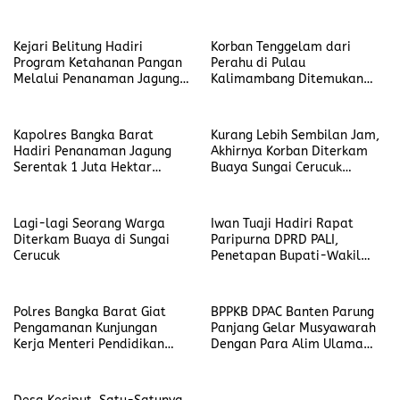
Pemerintah Segera
Bertindak
Kejari Belitung Hadiri
Korban Tenggelam dari
Program Ketahanan Pangan
Perahu di Pulau
Melalui Penanaman Jagung
Kalimambang Ditemukan
Serentak 1 Juta Hektar
Terdampar Tepi Pantai Aik
Kisik Seliu
Kapolres Bangka Barat
Kurang Lebih Sembilan Jam,
Hadiri Penanaman Jagung
Akhirnya Korban Diterkam
Serentak 1 Juta Hektar
Buaya Sungai Cerucuk
Dalam Rangka Dukung
Berhasil di Evakuasi
Swasembada Pangan Tahun
2025
Lagi-lagi Seorang Warga
Iwan Tuaji Hadiri Rapat
Diterkam Buaya di Sungai
Paripurna DPRD PALI,
Cerucuk
Penetapan Bupati-Wakil
Bupati Terpilih 2025-2030
Polres Bangka Barat Giat
BPPKB DPAC Banten Parung
Pengamanan Kunjungan
Panjang Gelar Musyawarah
Kerja Menteri Pendidikan
Dengan Para Alim Ulama
Dalam Acara Milad ke-112
Muspika dan Masyarakat
Muhammadiyah