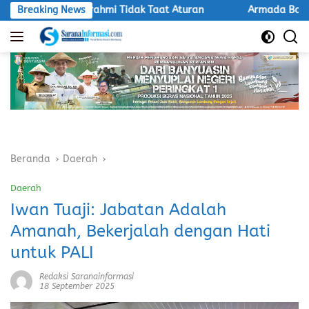
Langsung
PT Aburahmi Tidak Taat Aturan
Breaking News
Armada Batu Bara PT EPI
ke
konten
Beranda
Daerah
Daerah
Iwan Tuaji: Jabatan Adalah
Amanah, Bekerjalah dengan Hati
untuk PALI
Redaksi Saranainformasi
18 September 2025