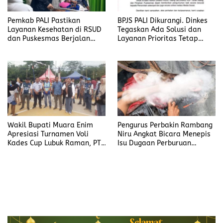
Pemkab PALI Pastikan
BPJS PALI Dikurangi. Dinkes
Layanan Kesehatan di RSUD
Tegaskan Ada Solusi dan
dan Puskesmas Berjalan
Layanan Prioritas Tetap
Optimal
Jalan
Wakil Bupati Muara Enim
Pengurus Perbakin Rambang
Apresiasi Turnamen Voli
Niru Angkat Bicara Menepis
Kades Cup Lubuk Raman, PT.
Isu Dugaan Perburuan
TeL Jadi Pemicu Gerak
Hewan Langka Dilindungi
Perekonomian