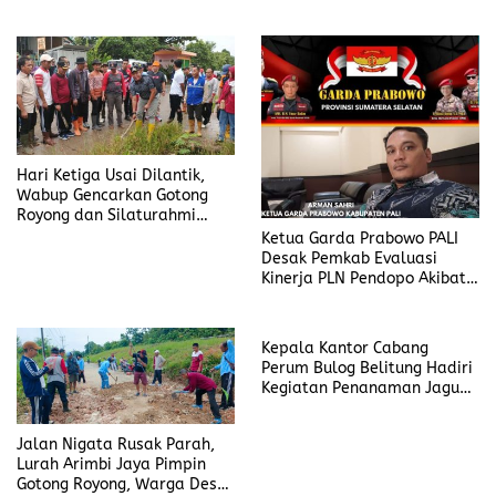
dan Respons Cepat Aspirasi
Masyarakat
Hari Ketiga Usai Dilantik,
Wabup Gencarkan Gotong
Royong dan Silaturahmi
dengan Warga
Ketua Garda Prabowo PALI
Desak Pemkab Evaluasi
Kinerja PLN Pendopo Akibat
Pemadaman Listrik Berulang
Kepala Kantor Cabang
Perum Bulog Belitung Hadiri
Kegiatan Penanaman Jagung
Serentak 1 Juta Hektar
Jalan Nigata Rusak Parah,
Lurah Arimbi Jaya Pimpin
Gotong Royong, Warga Desak