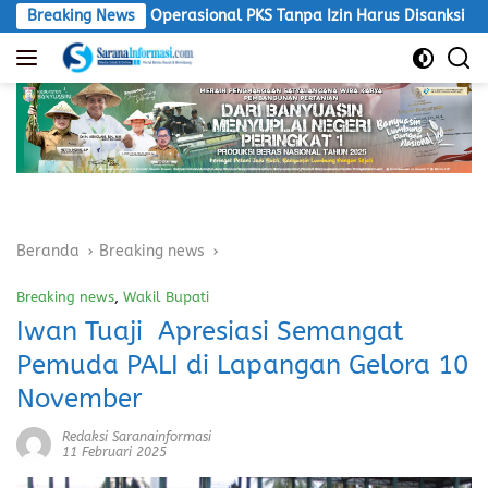
Langsung
an, Operasional PKS Tanpa Izin Harus Disanksi
Breaking News
LSM Macan
ke
konten
Beranda
Breaking news
Breaking news
,
Wakil Bupati
Iwan Tuaji Apresiasi Semangat
Pemuda PALI di Lapangan Gelora 10
November
Redaksi Saranainformasi
11 Februari 2025