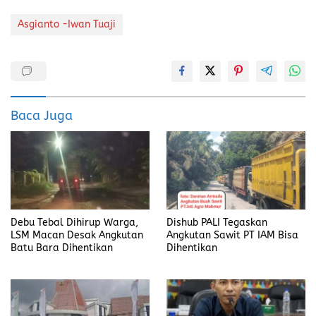
a
a
m
h
ce
st
ai
a
Asgianto -Iwan Tuaji
b
o
l
re
o
d
o
o
k
n
Baca Juga
Debu Tebal Dihirup Warga,
Dishub PALI Tegaskan
LSM Macan Desak Angkutan
Angkutan Sawit PT IAM Bisa
Batu Bara Dihentikan
Dihentikan