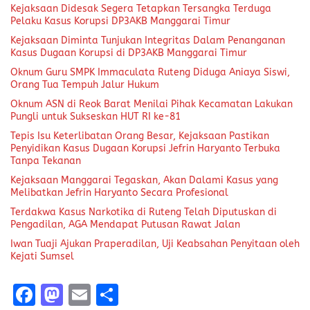
Kejaksaan Didesak Segera Tetapkan Tersangka Terduga
Pelaku Kasus Korupsi DP3AKB Manggarai Timur
Kejaksaan Diminta Tunjukan Integritas Dalam Penanganan
Kasus Dugaan Korupsi di DP3AKB Manggarai Timur
Oknum Guru SMPK Immaculata Ruteng Diduga Aniaya Siswi,
Orang Tua Tempuh Jalur Hukum
Oknum ASN di Reok Barat Menilai Pihak Kecamatan Lakukan
Pungli untuk Sukseskan HUT RI ke-81
Tepis Isu Keterlibatan Orang Besar, Kejaksaan Pastikan
Penyidikan Kasus Dugaan Korupsi Jefrin Haryanto Terbuka
Tanpa Tekanan
Kejaksaan Manggarai Tegaskan, Akan Dalami Kasus yang
Melibatkan Jefrin Haryanto Secara Profesional
Terdakwa Kasus Narkotika di Ruteng Telah Diputuskan di
Pengadilan, AGA Mendapat Putusan Rawat Jalan
Iwan Tuaji Ajukan Praperadilan, Uji Keabsahan Penyitaan oleh
Kejati Sumsel
F
M
E
S