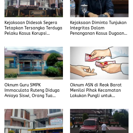
Kejaksaan Didesak Segera
Kejaksaan Diminta Tunjukan
Tetapkan Tersangka Terduga
Integritas Dalam
Pelaku Kasus Korupsi
Penanganan Kasus Dugaan
DP3AKB Manggarai Timur
Korupsi di DP3AKB
Manggarai Timur
Oknum Guru SMPK
Oknum ASN di Reok Barat
Immaculata Ruteng Diduga
Menilai Pihak Kecamatan
Aniaya Siswi, Orang Tua
Lakukan Pungli untuk
Tempuh Jalur Hukum
Sukseskan HUT RI ke-81