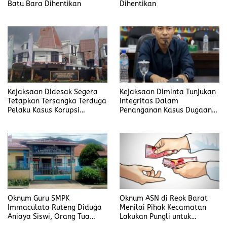
Batu Bara Dihentikan
Dihentikan
Kejaksaan Didesak Segera
Kejaksaan Diminta Tunjukan
Tetapkan Tersangka Terduga
Integritas Dalam
Pelaku Kasus Korupsi
Penanganan Kasus Dugaan
DP3AKB Manggarai Timur
Korupsi di DP3AKB
Manggarai Timur
Oknum Guru SMPK
Oknum ASN di Reok Barat
Immaculata Ruteng Diduga
Menilai Pihak Kecamatan
Aniaya Siswi, Orang Tua
Lakukan Pungli untuk
Tempuh Jalur Hukum
Sukseskan HUT RI ke-81