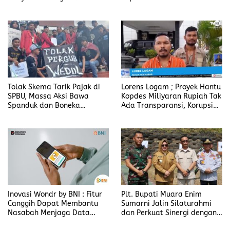
DP2KBP3A Matim, Naik ke
Tahap Penyidikan
Tolak Skema Tarik Pajak di
Lorens Logam ; Proyek Hantu
SPBU, Massa Aksi Bawa
Kopdes Miliyaran Rupiah Tak
Spanduk dan Boneka
Ada Transparansi, Korupsi
Bertulis “Tolak Pergub
Berbalut Kesejahteraan
Wedol, dan Rip Hati Nurani
Gubernur NTT Melki Laka
Lena
Inovasi Wondr by BNI : Fitur
Plt. Bupati Muara Enim
Canggih Dapat Membantu
Sumarni Jalin Silaturahmi
Nasabah Menjaga Data
dan Perkuat Sinergi dengan
Pribadi
Yonif 141/AYJP