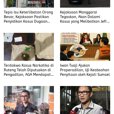
Tepis Isu Keterlibatan Orang
Kejaksaan Manggarai
Besar, Kejaksaan Pastikan
Tegaskan, Akan Dalami
Penyidikan Kasus Dugaan
Kasus yang Melibatkan Jefrin
Korupsi Jefrin Haryanto
Haryanto Secara Profesional
Terbuka Tanpa Tekanan
Terdakwa Kasus Narkotika di
Iwan Tuaji Ajukan
Ruteng Telah Diputuskan di
Praperadilan, Uji Keabsahan
Pengadilan, AGA Mendapat
Penyitaan oleh Kejati Sumsel
Putusan Rawat Jalan