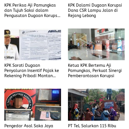
KPK Periksa Aji Pamungkas
KPK Dalami Dugaan Korupsi
dan Tujuh Saksi dalam
Dana CSR Lampu Jalan di
Pengusutan Dugaan Korupsi
Rejang Lebong
Proyek di Rejang Lebong
KPK Soroti Dugaan
Ketua KPK Bertemu Aji
Penyaluran Insentif Pajak ke
Pamungkas, Perkuat Sinergi
Rekening Pribadi Mantan
Pemberantasan Korupsi
Bupati Bengkulu Utara
Pengedar Asal Saka Jaya
PT TeL Salurkan 115 Ribu