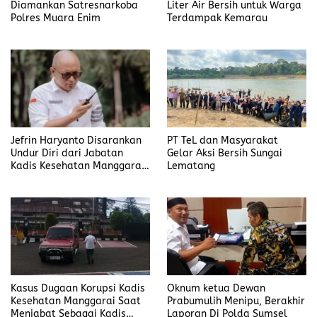
Diamankan Satresnarkoba
Liter Air Bersih untuk Warga
Polres Muara Enim
Terdampak Kemarau
Jefrin Haryanto Disarankan
PT TeL dan Masyarakat
Undur Diri dari Jabatan
Gelar Aksi Bersih Sungai
Kadis Kesehatan Manggarai,
Lematang
Fokus pada Proses Hukum
Kasus Dugaan Korupsi Kadis
Oknum ketua Dewan
Kesehatan Manggarai Saat
Prabumulih Menipu, Berakhir
Menjabat Sebagai Kadis
Laporan Di Polda Sumsel