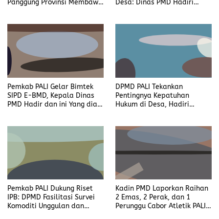
Panggung Provinsi Membawa
Desa: Dinas PMD Hadiri
PALI Resmi Jadi Tuan Rumah
Sosialisasi Bersama Kejari di
PEDA KTNA XVII Tahun 2027
Harapan Jaya
Pemkab PALI Gelar Bimtek
DPMD PALI Tekankan
SIPD E-BMD, Kepala Dinas
Pentingnya Kepatuhan
PMD Hadir dan ini Yang dia
Hukum di Desa, Hadiri
Harapkan
Sosialisasi Bersama Aparat
Penegak Hukum di Beruge
Darat
Pemkab PALI Dukung Riset
Kadin PMD Laporkan Raihan
IPB: DPMD Fasilitasi Survei
2 Emas, 2 Perak, dan 1
Komoditi Unggulan dan
Perunggu Cabor Atletik PALI
Kawasan Transmigrasi
Ukir Prestasi