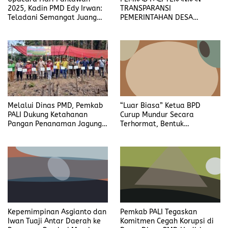
2025, Kadin PMD Edy Irwan:
TRANSPARANSI
Teladani Semangat Juang
PEMERINTAHAN DESA
Para Pahlawan
MELALUI SOSIALISASI ANTI
KORUPSI DI KARTA DEWA
Melalui Dinas PMD, Pemkab
“Luar Biasa” Ketua BPD
PALI Dukung Ketahanan
Curup Mundur Secara
Pangan Penanaman Jagung
Terhormat, Bentuk
di Desa Tanah Abang
Kesadaran dan Teladan
Selatan
Kepatuhan Peraturan
Kepemimpinan Asgianto dan
Pemkab PALI Tegaskan
Iwan Tuaji Antar Daerah ke
Komitmen Cegah Korupsi di