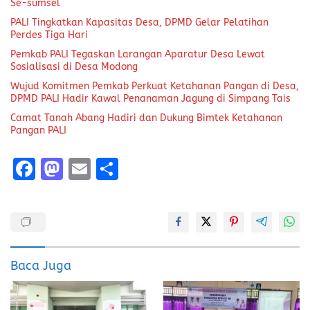
Se-sumsel
PALI Tingkatkan Kapasitas Desa, DPMD Gelar Pelatihan
Perdes Tiga Hari
Pemkab PALI Tegaskan Larangan Aparatur Desa Lewat
Sosialisasi di Desa Modong
Wujud Komitmen Pemkab Perkuat Ketahanan Pangan di Desa,
DPMD PALI Hadir Kawal Penanaman Jagung di Simpang Tais
Camat Tanah Abang Hadiri dan Dukung Bimtek Ketahanan
Pangan PALI
F
M
E
S
a
a
m
h
ce
st
ai
a
b
o
l
re
o
d
Baca Juga
o
o
k
n