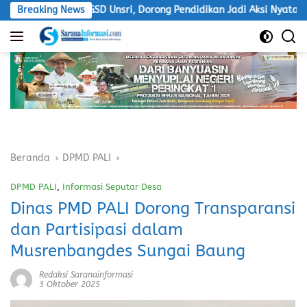
Langsung
bdian PGSD Unsri, Dorong Pendidikan Jadi Aksi Nyata
Breaking News
LS
ke
konten
Beranda
DPMD PALI
DPMD PALI
,
Informasi Seputar Desa
Dinas PMD PALI Dorong Transparansi
dan Partisipasi dalam
Musrenbangdes Sungai Baung
Redaksi Saranainformasi
3 Oktober 2025