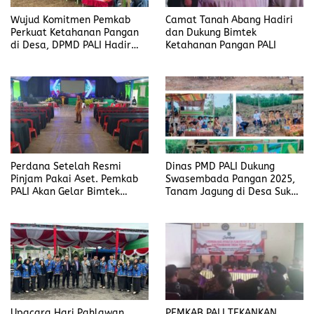
Wujud Komitmen Pemkab
Camat Tanah Abang Hadiri
Perkuat Ketahanan Pangan
dan Dukung Bimtek
di Desa, DPMD PALI Hadir
Ketahanan Pangan PALI
Kawal Penanaman Jagung di
Simpang Tais
Perdana Setelah Resmi
Dinas PMD PALI Dukung
Pinjam Pakai Aset. Pemkab
Swasembada Pangan 2025,
PALI Akan Gelar Bimtek
Tanam Jagung di Desa Suka
Ketahanan Pangan di
Damai Jadi Wujud Nyata
Gedung Pesos
Program Ketahanan Pangan
Upacara Hari Pahlawan
PEMKAB PALI TEKANKAN