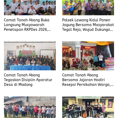
Camat Tanah Abang Buka
Polsek Lawang Kidul Panen
Langsung Musyawarah
Jagung Bersama Masyarakat
Penetapan RKPDes 2026,
Tegal Rejo, Wujud Dukungan
Tegaskan Transparansi dan
Polri Pada Ketahanan
Partisipasi Warga
Pangan
Camat Tanah Abang
Camat Tanah Abang
Tegaskan Disiplin Aparatur
Bersama Jajaran Hadiri
Desa di Modong
Resepsi Pernikahan Warga,
Sampaikan Pesan Penting
soal Pernikahan Dini