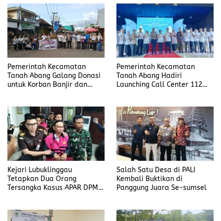
Pemerintah Kecamatan
Pemerintah Kecamatan
Tanah Abang Galang Donasi
Tanah Abang Hadiri
untuk Korban Banjir dan
Launching Call Center 112
Longsor di Sumatera
dan Data Desa Presisi
Kejari Lubuklinggau
Salah Satu Desa di PALI
Tetapkan Dua Orang
Kembali Buktikan di
Tersangka Kasus APAR DPMD
Panggung Juara Se-sumsel
Muratara