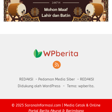
REDAKSI
Pedoman Media Siber
REDAKSI
Didukung oleh WordPress
-
Tema: wpberita.
© 2025
SaranaInformasi.com
| Media Cetak & Online
Portal Berita Akurat & Berimbang