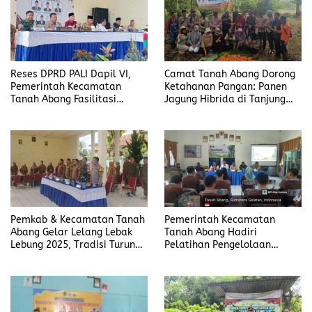
Reses DPRD PALI Dapil VI,
Camat Tanah Abang Dorong
Pemerintah Kecamatan
Ketahanan Pangan: Panen
Tanah Abang Fasilitasi
Jagung Hibrida di Tanjung
Penyerapan Aspirasi Warga
Dalam Jadi Bukti Nyata
Kolaborasi Pemerintah dan
Polsek
Pemkab & Kecamatan Tanah
Pemerintah Kecamatan
Abang Gelar Lelang Lebak
Tanah Abang Hadiri
Lebung 2025, Tradisi Turun-
Pelatihan Pengelolaan
Temurun Berlangsung Lancar
Produksi Gula Aren di Desa
Modong