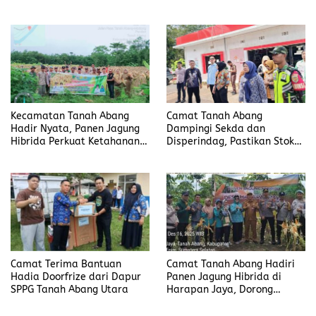
Polri Dan Tripika
Kuartal I Tahun 2026
Kecamatan Tanah Abang
Camat Tanah Abang
Hadir Nyata, Panen Jagung
Dampingi Sekda dan
Hibrida Perkuat Ketahanan
Disperindag, Pastikan Stok
Pangan di Desa Pandan
Bapok, LPG, dan BBM Aman
Jelang Nataru
Camat Terima Bantuan
Camat Tanah Abang Hadiri
Hadia Doorfrize dari Dapur
Panen Jagung Hibrida di
SPPG Tanah Abang Utara
Harapan Jaya, Dorong
Ketahanan Pangan