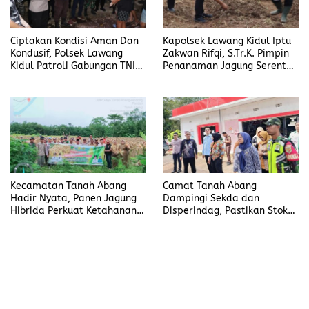
Ciptakan Kondisi Aman Dan
Kapolsek Lawang Kidul Iptu
Kondusif, Polsek Lawang
Zakwan Rifqi, S.Tr.K. Pimpin
Kidul Patroli Gabungan TNI–
Penanaman Jagung Serentak
Polri Dan Tripika
Kuartal I Tahun 2026
Kecamatan Tanah Abang
Camat Tanah Abang
Hadir Nyata, Panen Jagung
Dampingi Sekda dan
Hibrida Perkuat Ketahanan
Disperindag, Pastikan Stok
Pangan di Desa Pandan
Bapok, LPG, dan BBM Aman
Jelang Nataru