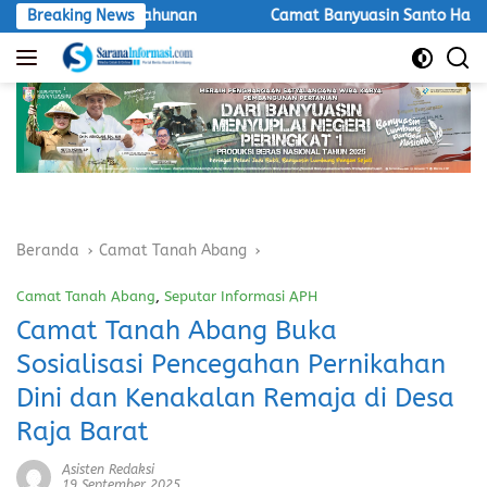
Langsung
utin Tahunan
Breaking News
Camat Banyuasin Santo Hadiri Pengambila
ke
konten
Beranda
Camat Tanah Abang
Camat Tanah Abang
,
Seputar Informasi APH
Camat Tanah Abang Buka
Sosialisasi Pencegahan Pernikahan
Dini dan Kenakalan Remaja di Desa
Raja Barat
Asisten Redaksi
19 September 2025