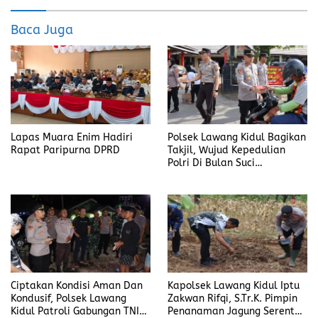
o
d
Baca Juga
o
o
k
n
Lapas Muara Enim Hadiri
Polsek Lawang Kidul Bagikan
Rapat Paripurna DPRD
Takjil, Wujud Kepedulian
Polri Di Bulan Suci
Ramadhan
Ciptakan Kondisi Aman Dan
Kapolsek Lawang Kidul Iptu
Kondusif, Polsek Lawang
Zakwan Rifqi, S.Tr.K. Pimpin
Kidul Patroli Gabungan TNI–
Penanaman Jagung Serentak