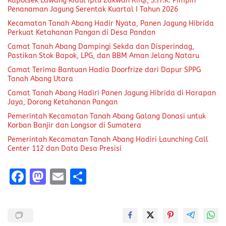
Kapolsek Lawang Kidul Iptu Zakwan Rifqi, S.Tr.K. Pimpin
Penanaman Jagung Serentak Kuartal I Tahun 2026
Kecamatan Tanah Abang Hadir Nyata, Panen Jagung Hibrida
Perkuat Ketahanan Pangan di Desa Pandan
Camat Tanah Abang Dampingi Sekda dan Disperindag,
Pastikan Stok Bapok, LPG, dan BBM Aman Jelang Nataru
Camat Terima Bantuan Hadia Doorfrize dari Dapur SPPG
Tanah Abang Utara
Camat Tanah Abang Hadiri Panen Jagung Hibrida di Harapan
Jaya, Dorong Ketahanan Pangan
Pemerintah Kecamatan Tanah Abang Galang Donasi untuk
Korban Banjir dan Longsor di Sumatera
Pemerintah Kecamatan Tanah Abang Hadiri Launching Call
Center 112 dan Data Desa Presisi
F
M
E
S
a
a
m
h
ce
st
ai
a
b
o
l
re