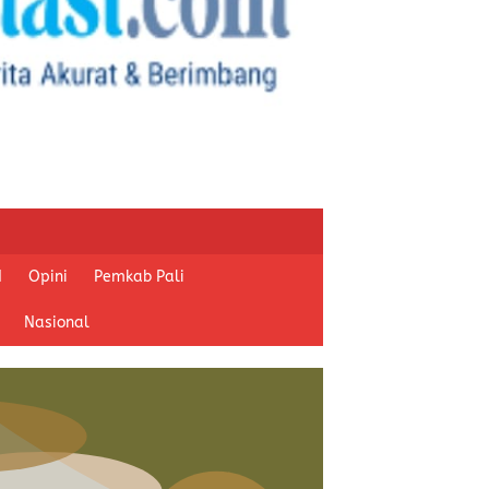
I
Opini
Pemkab Pali
Nasional