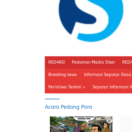
REDAKSI
Pedoman Media Siber
REDA
Breaking news
Informasi Seputar Desa
Peristiwa Terkini
Seputar Informasi 
Acara Pedang Pora