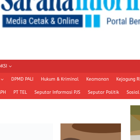
KSI
DPMD PALI
Hukum & Kriminal
Keamanan
Kejagung R
APH
PT TEL
Seputar Informasi PJS
Seputar Politik
Sosial