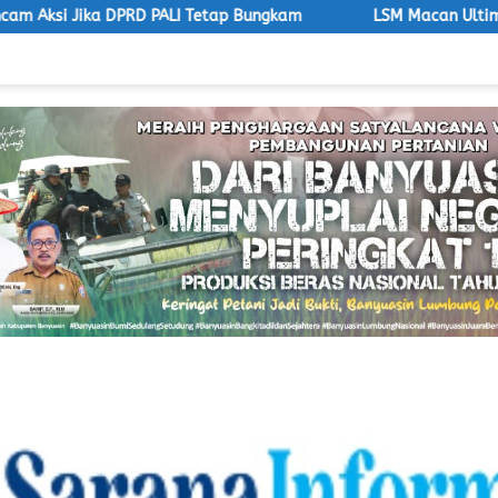
Jika DPRD PALI Tetap Bungkam
LSM Macan Ultimatum DLH 