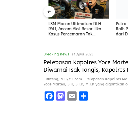
ncam Aksi Jika
LSM Macan Ultimatum DLH
Putra Da
Tetap Bungkam
PALI, Ancam Aksi Besar Jika
Raih Pen
Kasus Pencemaran Tak
dari DEA
Dijelaskan
Breaking news
14 April 2023
Pelepasan Kapolres Yoce Mart
Diwarnai Isak Tangis, Kapolres 
Saya Akan Selesaikan Beberap
Ruteng, NTT//SI.com- Pelepasan Kapolres Ma
yang Belum Selesai
Yoce Marten, S.H, S.I.K, M.I.K yang digantikan 
F
M
E
S
a
a
m
h
ce
st
ai
a
b
o
l
re