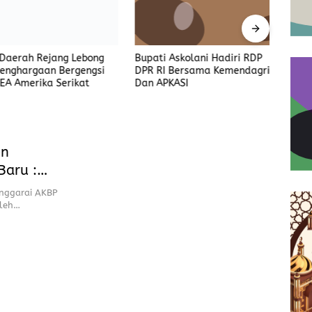
Ismai
erah Rejang Lebong
Bupati Askolani Hadiri RDP
Kesb
ghargaan Bergengsi
DPR RI Bersama Kemendagri
Legal
 Amerika Serikat
Dan APKASI
Bany
en
Baru :
a Kasus
nggarai AKBP
oleh…